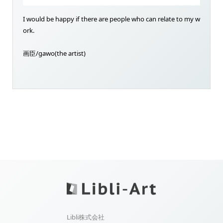
I would be happy if there are people who can relate to my w
ork.
画臣/gawo(the artist)
Libli株式会社