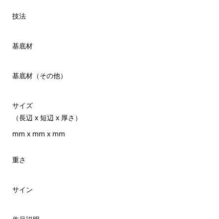
技法
基底材
基底材（その他）
サイズ
（長辺 x 短辺 x 厚さ）
mm x mm x mm
重さ
サイン