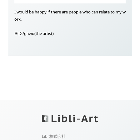
I would be happy if there are people who can relate to my w
ork.
画臣/gawo(the artist)
Libli株式会社