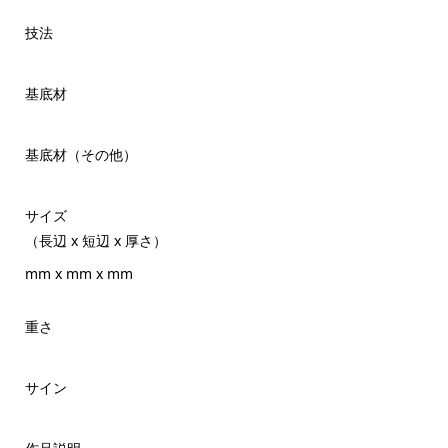
技法
基底材
基底材（その他）
サイズ
（長辺 x 短辺 x 厚さ）
mm x mm x mm
重さ
サイン