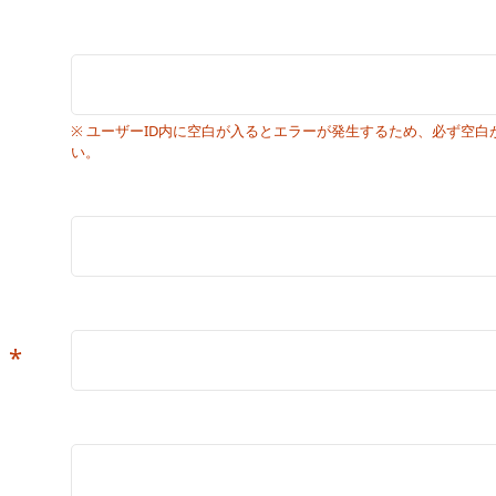
※ ユーザーID内に空白が入るとエラーが発生するため、必ず空
い。
*
）