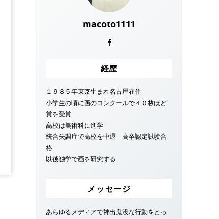
macoto1111
経歴
１９８５年東京生まれ名古屋在住
小学生の頃に画のコンクールで４０枚ほど
賞を受賞
高校は美術科に進学
統合失調症で高校を中退 高卒認定試験合
格
以後独学で画を研究する
メッセージ
あらゆるメディアで神出鬼没な行動をとっ