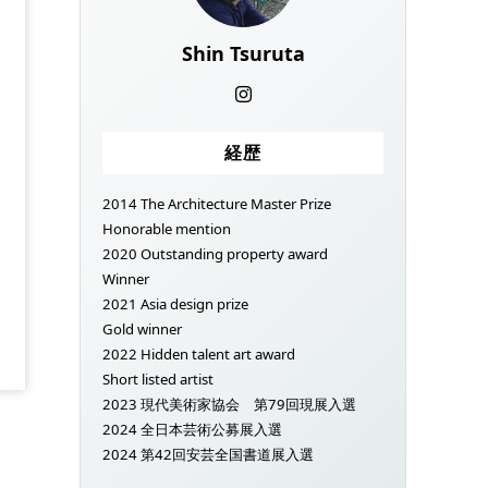
Shin Tsuruta
経歴
2014 The Architecture Master Prize
Honorable mention
2020 Outstanding property award
Winner
2021 Asia design prize
Gold winner
2022 Hidden talent art award
Short listed artist
2023 現代美術家協会 第79回現展入選
2024 全日本芸術公募展入選
2024 第42回安芸全国書道展入選