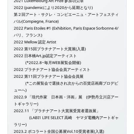
2021 Luxembourg Art Prize 参加功労章
2022 (pandemicにより2020から延期となり)
第２回アート・サクレ・コンピエーニュ・アートフェスティ
バル(Compiegne, France)
2022 Paris Etoiles #1 (Exhibition, Paris Espace Sorbonne 4/
パリ、フランス)
2022 Mellow 認定 Artist
2022 第15回プラチナアート大賞展(入選)
2022 日本橋Art.jp認定アーティスト
(*2022.8~毎月WEB展覧会開催)
2022 プラチナアート協会会員アーティスト
2022 第11回プラチナアート協会会員展
(*この展覧会で選抜され次からの百貨店画廊プロデビ
ューへ)
2022.9 「現代作家 日本画・洋画」展 (伊勢丹立川店アー
トギャラリー)
2022.11 「プラチナアート大賞展受賞者選抜展」
(LABI1 LIFE SELECT 高崎 ヤマダ電機内アートギャ
ラリー)
2023.2 ポコラート全国公募展Vol.10受賞者展(入選)