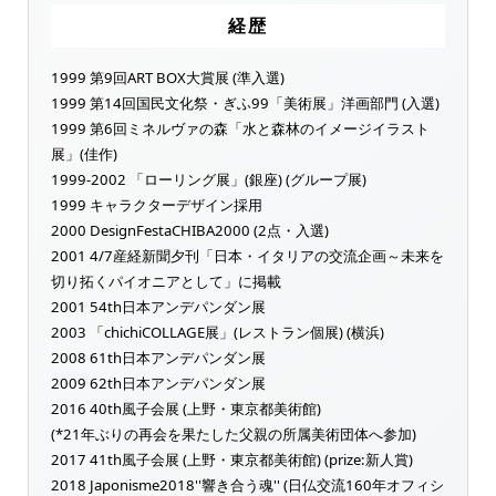
経歴
1999 第9回ART BOX大賞展 (準入選)
1999 第14回国民文化祭・ぎふ99「美術展」洋画部門 (入選)
1999 第6回ミネルヴァの森「水と森林のイメージイラスト
展」(佳作)
1999-2002 「ローリング展」(銀座) (グループ展)
1999 キャラクターデザイン採用
2000 DesignFestaCHIBA2000 (2点・入選)
2001 4/7産経新聞夕刊「日本・イタリアの交流企画～未来を
切り拓くパイオニアとして」に掲載
2001 54th日本アンデパンダン展
2003 「chichiCOLLAGE展」(レストラン個展) (横浜)
2008 61th日本アンデパンダン展
2009 62th日本アンデパンダン展
2016 40th風子会展 (上野・東京都美術館)
(*21年ぶりの再会を果たした父親の所属美術団体へ参加)
2017 41th風子会展 (上野・東京都美術館) (prize:新人賞)
2018 Japonisme2018''響き合う魂'' (日仏交流160年オフィシ