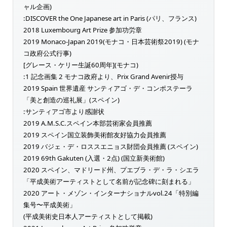
ャル企画)
:DISCOVER the One Japanese art in Paris (パリ、フランス)
2018 Luxembourg Art Prize 参加功労章
2019 Monaco-Japan 2019(モナコ・日本芸術祭2019) (モナ
コ政府公式行事)
[グレース・ケリー生誕60周年](モナコ)
:1 記念画集 2 モナコ政府より、Prix Grand Avenir授与
2019 Spain 世界遺産 サンティアゴ・デ・コンポステーラ
「美と創造の巡礼展」(スペイン)
:サンティアゴ市より感謝状
2019 A.M.S.C.スペイン本部芸術家会員推薦
2019 スペイン国立装飾美術館友好協力会員推薦
2019 バジェ・デ・ロススエニョス財団会員推薦 (スペイン)
2019 69th Gakuten (入選・2点) (国立新美術館)
2020 スペイン、マドリード州、プエブラ・デ・ラ・シエラ
「平成美術アーティストとして名前が記念碑に刻まれる」
2020 アート・メゾン・インターナショナルvol.24「特別編
集号〜平成美術」
(平成美術史日本人アーティストとして掲載)