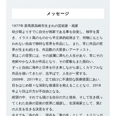
メッセージ
1977年 群馬県高崎市生まれの芸術家・画家
幼少期よりすでに自分が画家である事を自覚し、独学を貫
き、イラスト風のものから半立体的絵画まで、何物にもとら
われない自由で独特な世界を作品にし、また、常に作品の世
界が生まれ続ける、作品数の大変多いアーティスト。
実はこの背景には、その波瀾に満ちた人生があり、常にその
色鮮やかな人生が作品となり、その変貌もまた面白い。
ずっと自由に海外と日本を行き来しながら楽しくカラフルな
作品を描いてきたが、志半ばで、人生が一変する。
2009年、2011年と、立て続けに不適切な医療措置にあい、
目をはじめ様々な深刻な後遺症を抱えることとなり、2018
年より目は片方が不自由となる。
絶望の中、それでも描ける自分の力と使命、そして生き残っ
てくれた自身の芸術の世界に感謝し、生涯画家として、第2
の人生を生きる決意をする。
今までを「赤の生」、現在を「青の生」として、トリリンガ