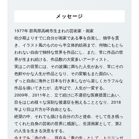
メッセージ
1977年 群馬県高崎市生まれの芸術家・画家
幼少期よりすでに自分が画家である事を自覚し、独学を貫
き、イラスト風のものから半立体的絵画まで、何物にもとら
われない自由で独特な世界を作品にし、また、常に作品の世
界が生まれ続ける、作品数の大変多いアーティスト。
実はこの背景には、その波瀾に満ちた人生があり、常にその
色鮮やかな人生が作品となり、その変貌もまた面白い。
ずっと自由に海外と日本を行き来しながら楽しくカラフルな
作品を描いてきたが、志半ばで、人生が一変する。
2009年、2011年と、立て続けに不適切な医療措置にあい、
目をはじめ様々な深刻な後遺症を抱えることとなり、2018
年より目は片方が不自由となる。
絶望の中、それでも描ける自分の力と使命、そして生き残っ
てくれた自身の芸術の世界に感謝し、生涯画家として、第2
の人生を生きる決意をする。
今までを「赤の生」、現在を「青の生」として、トリリンガ