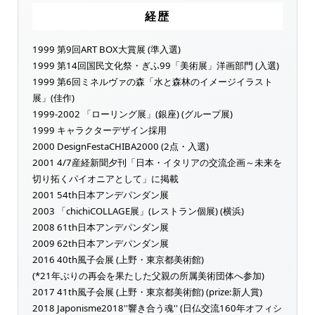
経歴
1999 第9回ART BOX大賞展 (準入選)
1999 第14回国民文化祭・ぎふ99「美術展」洋画部門 (入選)
1999 第6回ミネルヴァの森「水と森林のイメージイラスト
展」(佳作)
1999-2002 「ローリング展」(銀座) (グループ展)
1999 キャラクターデザイン採用
2000 DesignFestaCHIBA2000 (2点・入選)
2001 4/7産経新聞夕刊「日本・イタリアの交流企画～未来を
切り拓くパイオニアとして」に掲載
2001 54th日本アンデパンダン展
2003 「chichiCOLLAGE展」(レストラン個展) (横浜)
2008 61th日本アンデパンダン展
2009 62th日本アンデパンダン展
2016 40th風子会展 (上野・東京都美術館)
(*21年ぶりの再会を果たした父親の所属美術団体へ参加)
2017 41th風子会展 (上野・東京都美術館) (prize:新人賞)
2018 Japonisme2018''響き合う魂'' (日仏交流160年オフィシ