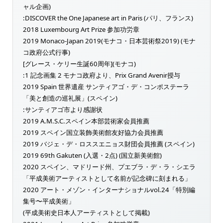
ャル企画)
:DISCOVER the One Japanese art in Paris (パリ、フランス)
2018 Luxembourg Art Prize 参加功労章
2019 Monaco-Japan 2019(モナコ・日本芸術祭2019) (モナ
コ政府公式行事)
[グレース・ケリー生誕60周年](モナコ)
:1 記念画集 2 モナコ政府より、Prix Grand Avenir授与
2019 Spain 世界遺産 サンティアゴ・デ・コンポステーラ
「美と創造の巡礼展」(スペイン)
:サンティアゴ市より感謝状
2019 A.M.S.C.スペイン本部芸術家会員推薦
2019 スペイン国立装飾美術館友好協力会員推薦
2019 バジェ・デ・ロススエニョス財団会員推薦 (スペイン)
2019 69th Gakuten (入選・2点) (国立新美術館)
2020 スペイン、マドリード州、プエブラ・デ・ラ・シエラ
「平成美術アーティストとして名前が記念碑に刻まれる」
2020 アート・メゾン・インターナショナルvol.24「特別編
集号〜平成美術」
(平成美術史日本人アーティストとして掲載)