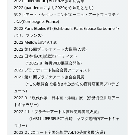
2021 Luxembourg Art Prize 参加功労章
2022 (pandemicにより2020から延期となり)
第２回アート・サクレ・コンピエーニュ・アートフェスティ
バル(Compiegne, France)
2022 Paris Etoiles #1 (Exhibition, Paris Espace Sorbonne 4/
パリ、フランス)
2022 Mellow 認定 Artist
2022 第15回プラチナアート大賞展(入選)
2022 日本橋Art.jp認定アーティスト
(*2022.8~毎月WEB展覧会開催)
2022 プラチナアート協会会員アーティスト
2022 第11回プラチナアート協会会員展
(*この展覧会で選抜され次からの百貨店画廊プロデビ
ューへ)
2022.9 「現代作家 日本画・洋画」展 (伊勢丹立川店アー
トギャラリー)
2022.11 「プラチナアート大賞展受賞者選抜展」
(LABI1 LIFE SELECT 高崎 ヤマダ電機内アートギャ
ラリー)
2023.2 ポコラート全国公募展Vol.10受賞者展(入選)