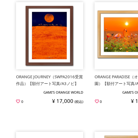
ORANGE JOURNEY（SWPA2016受賞
ORANGE PARADISE
作品）【額付アート写真/A3ノビ】
園）【額付アート写真/
GAMI’S ORANGE WORLD
GAMI’S 
¥ 17,000
¥ 
0
(税込)
0