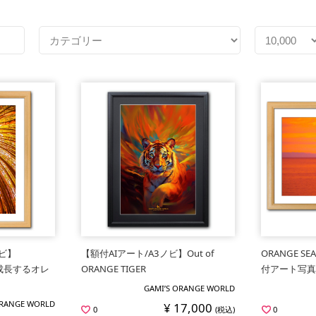
ビ】
【額付AIアート/A3ノビ】Out of
ORANGE 
E（成長するオレ
ORANGE TIGER
付アート写真
GAMI’S ORANGE WORLD
ORANGE WORLD
¥ 17,000
0
(税込)
0