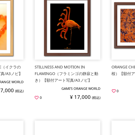
ROE（イクラの
STILLNESS AND MOTION IN
ORANGE C
真/A3ノビ】
FLAMINGO（フラミンゴの静寂と動
桜）【額付ア
き）【額付アート写真/A3ノビ】
ORANGE WORLD
GAMI’S ORANGE WORLD
17,000
(税込)
0
¥ 17,000
0
(税込)