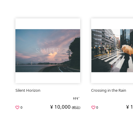
Silent Horizon
Crossing in the Rain
ﾔﾅｷﾞ
¥ 10,000
¥ 
0
(税込)
0