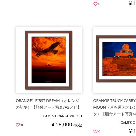
¥ 
0
ORANGE’s FIRST DREAM（オレンジ
ORANGE TRUCK CARRY
の初夢）【額付アート写真/A3ノビ】
MOON（月を運ぶオレ
ク）【額付アート写真/
GAMI’S ORANGE WORLD
GAMI’S 
¥ 18,000
0
(税込)
¥ 
0