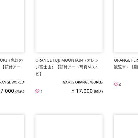
OZUKI（鬼灯の
ORANGE FUJI MOUNTAIN（オレン
ORANGE F
）【額付アー
ジ富士山）【額付アート写真/A3ノ
観覧車）【額
ビ】
ORANGE WORLD
GAMI’S ORANGE WORLD
0
17,000
¥ 17,000
(税込)
1
(税込)