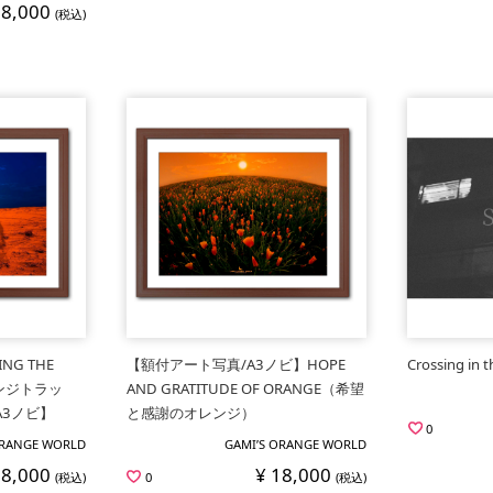
18,000
(税込)
ING THE
【額付アート写真/A3ノビ】HOPE
Crossing in t
ンジトラッ
AND GRATITUDE OF ORANGE（希望
A3ノビ】
と感謝のオレンジ）
0
ORANGE WORLD
GAMI’S ORANGE WORLD
18,000
¥ 18,000
(税込)
0
(税込)