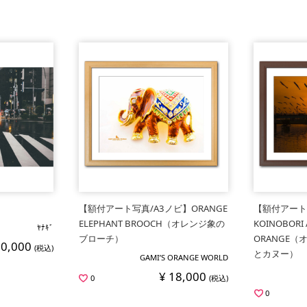
【額付アート写真/A3ノビ】ORANGE
【額付アート
ELEPHANT BROOCH（オレンジ象の
KOINOBORI 
ﾔﾅｷﾞ
ブローチ）
ORANGE
10,000
(税込)
とカヌー）
GAMI’S ORANGE WORLD
¥ 18,000
0
(税込)
0