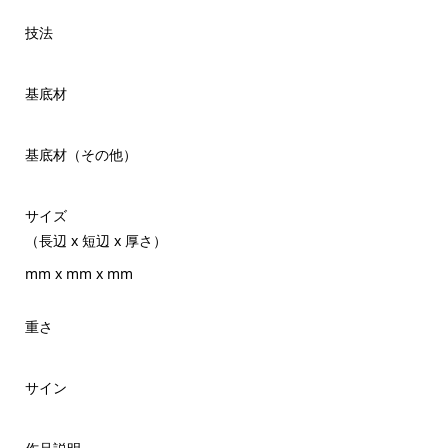
技法
基底材
基底材（その他）
サイズ
（長辺 x 短辺 x 厚さ）
mm x mm x mm
重さ
サイン