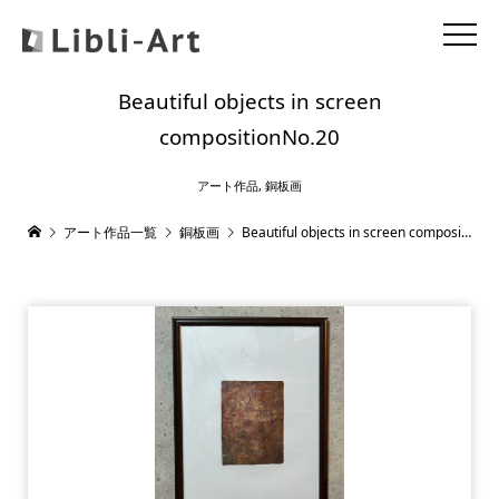
Beautiful objects in screen
compositionNo.20
アート作品
,
銅板画
アート作品一覧
銅板画
Beautiful objects in screen compositionNo.20