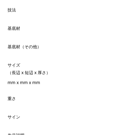
技法
基底材
基底材（その他）
サイズ
（長辺 x 短辺 x 厚さ）
mm x mm x mm
重さ
サイン