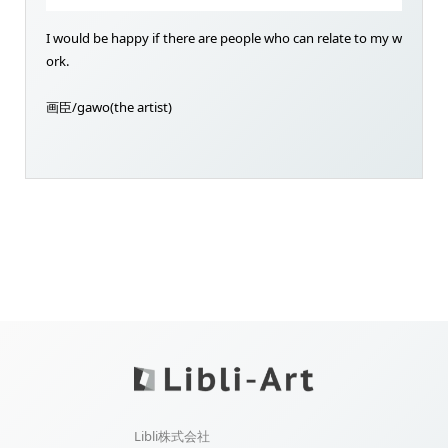
I would be happy if there are people who can relate to my w
ork.
画臣/gawo(the artist)
Libli株式会社