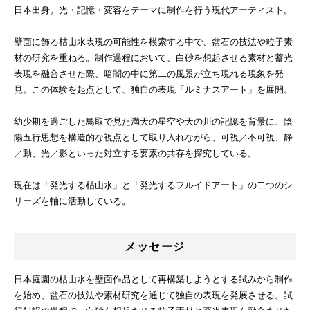
日本出身。光・記憶・変容をテーマに制作を行う現代アーティスト。
壁面に飾る枯山水表現の可能性を模索する中で、盆石の技法や粒子素
材の研究を重ねる。制作過程において、白砂を想起させる素材と蓄光
表現を融合させた際、暗闇の中に第二の風景が立ち現れる現象を発
見。この体験を起点として、独自の表現「ルミナスアート」を展開。
幼少期を過ごした鳥取で見た満天の星空や天の川の記憶を背景に、陰
陽五行思想を構造的な視点として取り入れながら、可視／不可視、静
／動、光／影といった対立する要素の共存を探究している。
現在は「発光する枯山水」と「発光するフルイドアート」の二つのシ
リーズを軸に活動している。
メッセージ
日本庭園の枯山水を壁面作品として再構築しようとする試みから制作
を始め、盆石の技法や素材研究を通じて独自の表現を発展させる。試