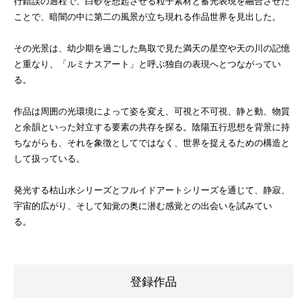
行錯誤の過程で、白砂を想起させる粒子素材と蓄光表現を融合させた
ことで、暗闇の中に第二の風景が立ち現れる作品世界を見出した。
その光景は、幼少期を過ごした鳥取で見た満天の星空や天の川の記憶
と重なり、「ルミナスアート」と呼ぶ独自の表現へとつながってい
る。
作品は周囲の光環境によって姿を変え、可視と不可視、静と動、物質
と余韻といった対立する要素の共存を探る。陰陽五行思想を背景に持
ちながらも、それを象徴としてではなく、世界を捉えるための構造と
して扱っている。
発光する枯山水シリーズとフルイドアートシリーズを通じて、静寂、
宇宙的広がり、そして知覚の奥に潜む感覚との出会いを試みてい
る。
登録作品