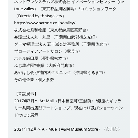
ネットワンシステムズ株式会社 イノベーションセンター（ne
tone valley）〈東京都品川区勝島〉*コミッションワーク
（Directed by thisisgallery）
https://www.netone.co.jp/valley/
株式会社秀和物産〈東京都練馬区高野台〉
弁護士法人九十九里 〈千葉県山武郡横芝光町〉
ダーマ税理士法人 五十嵐会計事務所〈千葉県佐倉市〉
ブローディアアートサロン〈横浜市〉
ホテル飯田屋〈長野県松本市〉
ふじ幼稚園*寄贈〈大阪府門真市〉
あやはし会 伊禮内科クリニック〈沖縄県うるま市〉
その他企業・個人多数
【常設展示】
2017年7月〜 Art Mall〈日本橋室町/三越前〉*銀座のギャラ
リー共同出店型アートショップ、現在は1F及びショーウイン
ドウにて展示
2021年12月〜 A・Mue（A&M Museum Store）〈市川市〉