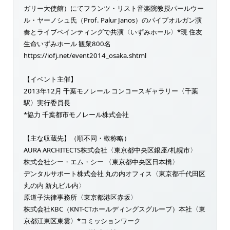
ガリー大使館）にてフランツ・リスト音楽院教授パールウー
ル・ヤーノシュ氏（Prof. Palur Janos）のパイプオルガン演
奏とライブペインティングで共演〈いずみホール〉*現 住友
生命いずみホール 観衆800名
https://iofj.net/event2014_osaka.shtml
【イベント主催】
2013年12月 千葉モノレール コンコースギャラリー〈千葉
駅〉実行委員長
*協力 千葉都市モノレール株式会社
【主な収蔵先】（順不同・敬称略）
AURA ARCHITECTS株式会社〈東京都中央区銀座/札幌市〉
株式会社シー・エム・シー 〈東京都中央区日本橋〉
デンタルサポート株式会社 丸の内オフィス〈東京都千代田区
丸の内 新丸ビル内〉
原道子法律事務所〈東京都港区赤坂〉
株式会社KBC（KNT-CTホールディングスグループ）本社〈東
京都江東区東雲〉*コミッションワーク