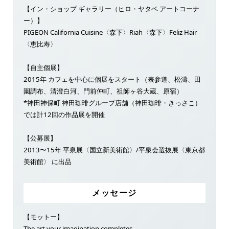
【イン・ショップ ギャラリー（ヒロ・ヤタベ アートコーナ
ー）】
PIGEON California Cuisine〈森下〉Riah〈森下〉Feliz Hair
〈恵比寿〉
【自主個展】
2015年 カフェを中心に個展をスタート（表参道、松濤、田
園調布、清澄白河、門前仲町、祖師ヶ谷大蔵、原宿）
*神田神保町 神田珈琲グループ店舗（神田珈琲・きっさこ）
では計12回の作品展を開催
【公募展】
2013〜15年 平泉展〈国立新美術館〉/平泉会選抜展〈東京都
美術館〉 に出品
メッセージ
【モットー】
The art your imagination completes