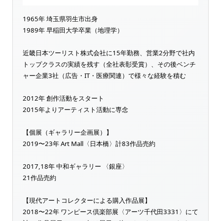
1965年 埼玉県羽生市出身
1989年 早稲田大学卒業（地理学）
近畿日本ツーリスト株式会社に15年勤務、営業2分野で社内
トップクラスの実績を残す（全社表彰受賞）、その後ベンチ
ャー企業3社（広告・IT・医療関連）で様々な経験を積む
2012年 創作活動をスタート
2015年よりアーティスト活動に専念
【個展（ギャラリー企画展）】
2019〜23年 Art Mall〈日本橋〉計83作品売約
2017,18年 中和ギャラリー 〈銀座〉
21作品売約
【現代アートコレクターによる購入作品展】
2018〜22年 ワンピース倶楽部展〈アーツ千代田3331〉にて