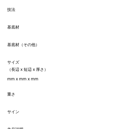
技法
基底材
基底材（その他）
サイズ
（長辺 x 短辺 x 厚さ）
mm x mm x mm
重さ
サイン