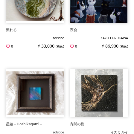
流れる
夜会
solstice
KAZO FURUKAWA
¥ 33,000
¥ 86,900
0
(税込)
0
(税込)
星鏡 – Hoshikagami –
宵闇の樹
solstice
イズミ ルイ