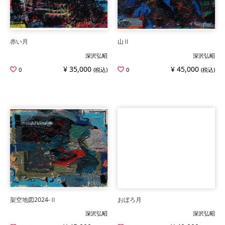
赤い月
山Ⅱ
深沢弘昭
深沢弘昭
¥ 35,000
¥ 45,000
0
(税込)
0
(税込)
架空地図2024-Ⅱ
おぼろ月
深沢弘昭
深沢弘昭