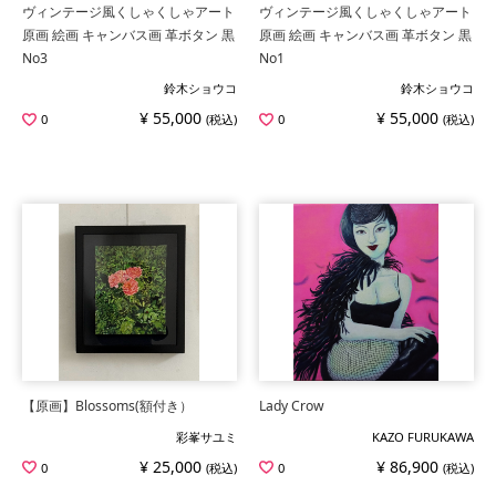
ヴィンテージ風くしゃくしゃアート
ヴィンテージ風くしゃくしゃアート
原画 絵画 キャンバス画 革ボタン 黒
原画 絵画 キャンバス画 革ボタン 黒
No3
No1
鈴木ショウコ
鈴木ショウコ
¥ 55,000
¥ 55,000
0
(税込)
0
(税込)
【原画】Blossoms(額付き）
Lady Crow
彩峯サユミ
KAZO FURUKAWA
¥ 25,000
¥ 86,900
0
(税込)
0
(税込)