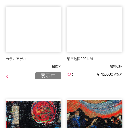
カラスアゲハ
架空地図2024-Ⅵ
中禰真琴
深沢弘昭
¥ 45,000
0
(税込)
展示中
0