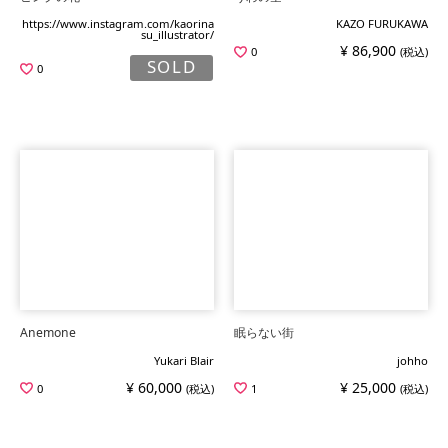
https://www.instagram.com/kaorina
KAZO FURUKAWA
su_illustrator/
¥ 86,900
0
(税込)
SOLD
0
Anemone
眠らない街
Yukari Blair
johho
¥ 60,000
¥ 25,000
0
(税込)
1
(税込)