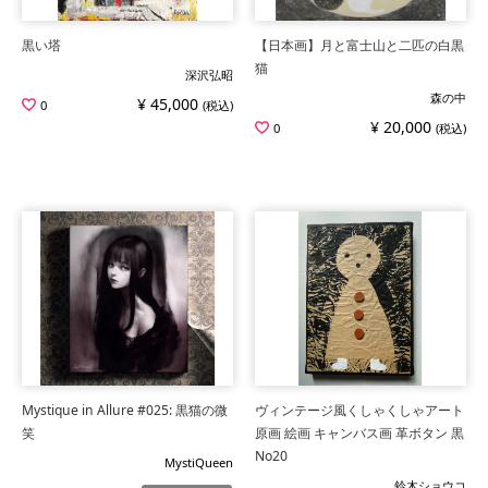
黒い塔
【日本画】月と富士山と二匹の白黒
猫
深沢弘昭
森の中
¥ 45,000
0
(税込)
¥ 20,000
0
(税込)
Mystique in Allure #025: 黒猫の微
ヴィンテージ風くしゃくしゃアート
笑
原画 絵画 キャンバス画 革ボタン 黒
No20
MystiQueen
鈴木ショウコ