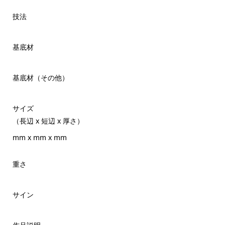
技法
基底材
基底材（その他）
サイズ
（長辺 x 短辺 x 厚さ）
mm x mm x mm
重さ
サイン