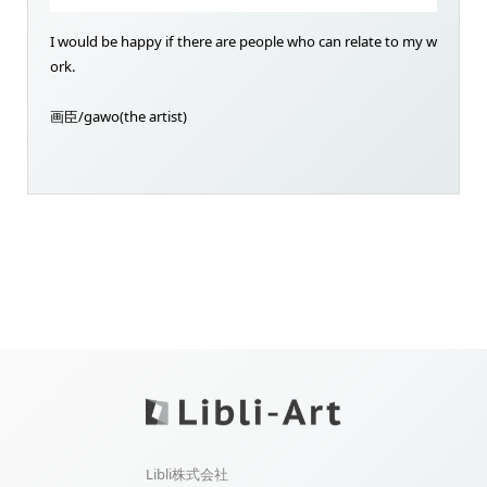
I would be happy if there are people who can relate to my w
ork.
画臣/gawo(the artist)
Libli株式会社