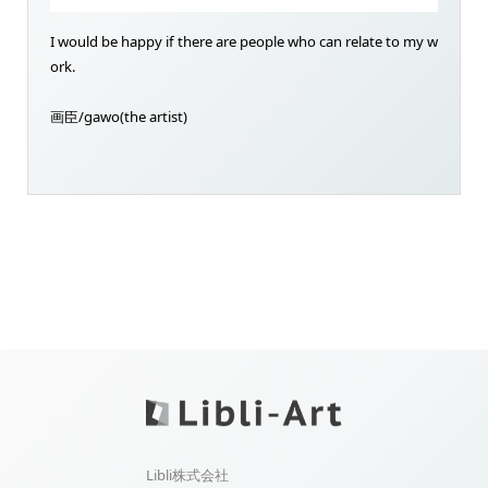
I would be happy if there are people who can relate to my w
ork.
画臣/gawo(the artist)
Libli株式会社