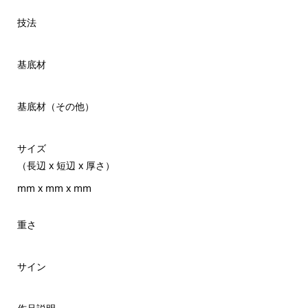
技法
基底材
基底材（その他）
サイズ
（長辺 x 短辺 x 厚さ）
mm x mm x mm
重さ
サイン