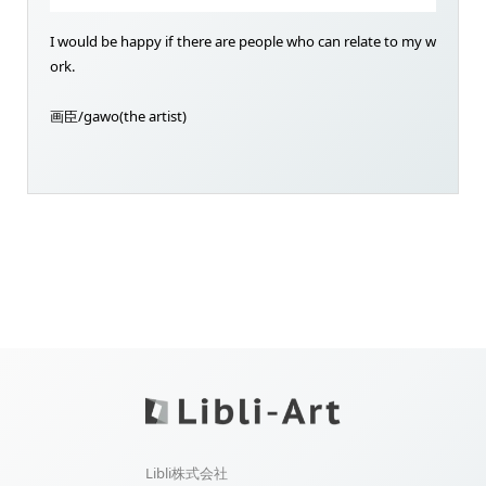
I would be happy if there are people who can relate to my w
ork.
画臣/gawo(the artist)
Libli株式会社