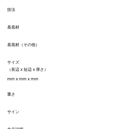
技法
基底材
基底材（その他）
サイズ
（長辺 x 短辺 x 厚さ）
mm x mm x mm
重さ
サイン