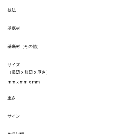
技法
基底材
基底材（その他）
サイズ
（長辺 x 短辺 x 厚さ）
mm x mm x mm
重さ
サイン