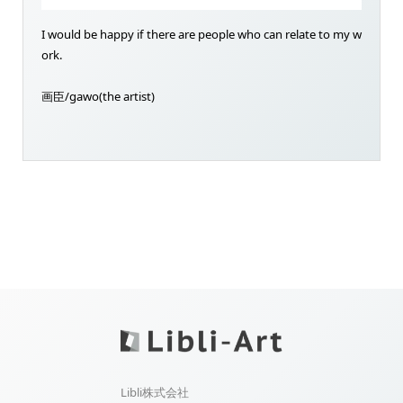
I would be happy if there are people who can relate to my w
ork.
画臣/gawo(the artist)
Libli株式会社