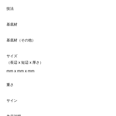
技法
基底材
基底材（その他）
サイズ
（長辺 x 短辺 x 厚さ）
mm x mm x mm
重さ
サイン