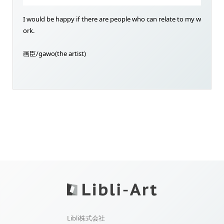
I would be happy if there are people who can relate to my w
ork.
画臣/gawo(the artist)
Libli株式会社