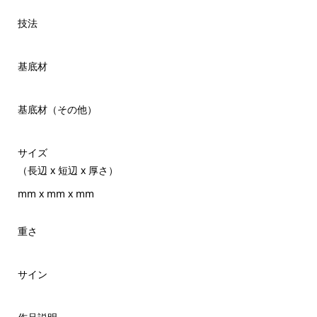
技法
基底材
基底材（その他）
サイズ
（長辺 x 短辺 x 厚さ）
mm x mm x mm
重さ
サイン