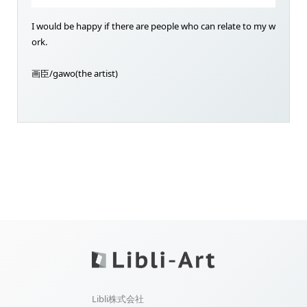
I would be happy if there are people who can relate to my w
ork.
画臣/gawo(the artist)
Libli株式会社