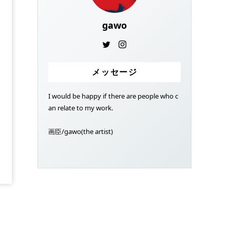
gawo
メッセージ
I would be happy if there are people who c
an relate to my work.
画臣/gawo(the artist)