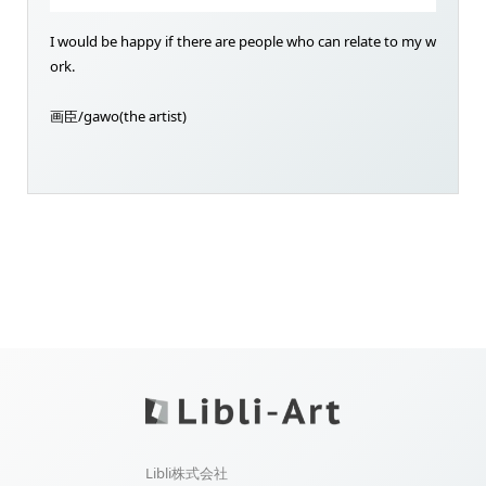
I would be happy if there are people who can relate to my w
ork.
画臣/gawo(the artist)
Libli株式会社