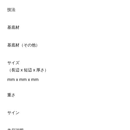
技法
基底材
基底材（その他）
サイズ
（長辺 x 短辺 x 厚さ）
mm x mm x mm
重さ
サイン