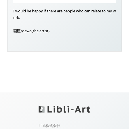
I would be happy if there are people who can relate to my w
ork.
画臣/gawo(the artist)
Libli株式会社