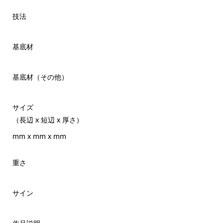
技法
基底材
基底材（その他）
サイズ
（長辺 x 短辺 x 厚さ）
mm x mm x mm
重さ
サイン