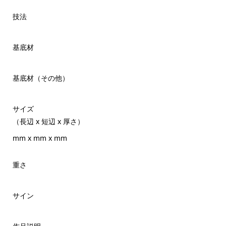
技法
基底材
基底材（その他）
サイズ
（長辺 x 短辺 x 厚さ）
mm x mm x mm
重さ
サイン