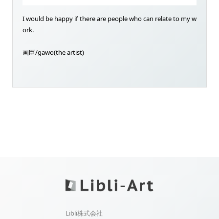
I would be happy if there are people who can relate to my w
ork.
画臣/gawo(the artist)
Libli株式会社