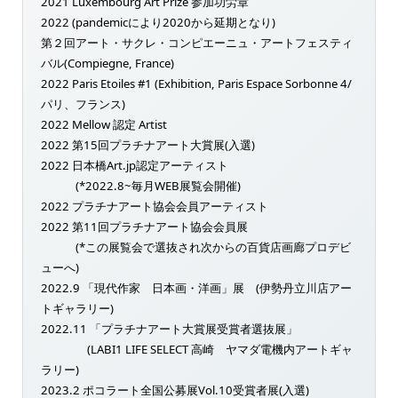
2021 Luxembourg Art Prize 参加功労章
2022 (pandemicにより2020から延期となり)
第２回アート・サクレ・コンピエーニュ・アートフェスティ
バル(Compiegne, France)
2022 Paris Etoiles #1 (Exhibition, Paris Espace Sorbonne 4/
パリ、フランス)
2022 Mellow 認定 Artist
2022 第15回プラチナアート大賞展(入選)
2022 日本橋Art.jp認定アーティスト
(*2022.8~毎月WEB展覧会開催)
2022 プラチナアート協会会員アーティスト
2022 第11回プラチナアート協会会員展
(*この展覧会で選抜され次からの百貨店画廊プロデビ
ューへ)
2022.9 「現代作家 日本画・洋画」展 (伊勢丹立川店アー
トギャラリー)
2022.11 「プラチナアート大賞展受賞者選抜展」
(LABI1 LIFE SELECT 高崎 ヤマダ電機内アートギャ
ラリー)
2023.2 ポコラート全国公募展Vol.10受賞者展(入選)