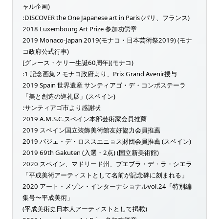
ャル企画)
:DISCOVER the One Japanese art in Paris (パリ、フランス)
2018 Luxembourg Art Prize 参加功労章
2019 Monaco-Japan 2019(モナコ・日本芸術祭2019) (モナ
コ政府公式行事)
[グレース・ケリー生誕60周年](モナコ)
:1 記念画集 2 モナコ政府より、Prix Grand Avenir授与
2019 Spain 世界遺産 サンティアゴ・デ・コンポステーラ
「美と創造の巡礼展」(スペイン)
:サンティアゴ市より感謝状
2019 A.M.S.C.スペイン本部芸術家会員推薦
2019 スペイン国立装飾美術館友好協力会員推薦
2019 バジェ・デ・ロススエニョス財団会員推薦 (スペイン)
2019 69th Gakuten (入選・2点) (国立新美術館)
2020 スペイン、マドリード州、プエブラ・デ・ラ・シエラ
「平成美術アーティストとして名前が記念碑に刻まれる」
2020 アート・メゾン・インターナショナルvol.24「特別編
集号〜平成美術」
(平成美術史日本人アーティストとして掲載)