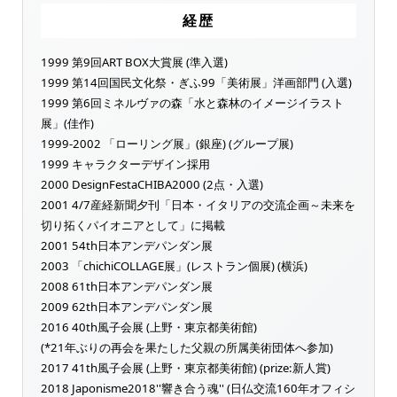
経歴
1999 第9回ART BOX大賞展 (準入選)
1999 第14回国民文化祭・ぎふ99「美術展」洋画部門 (入選)
1999 第6回ミネルヴァの森「水と森林のイメージイラスト
展」(佳作)
1999-2002 「ローリング展」(銀座) (グループ展)
1999 キャラクターデザイン採用
2000 DesignFestaCHIBA2000 (2点・入選)
2001 4/7産経新聞夕刊「日本・イタリアの交流企画～未来を
切り拓くパイオニアとして」に掲載
2001 54th日本アンデパンダン展
2003 「chichiCOLLAGE展」(レストラン個展) (横浜)
2008 61th日本アンデパンダン展
2009 62th日本アンデパンダン展
2016 40th風子会展 (上野・東京都美術館)
(*21年ぶりの再会を果たした父親の所属美術団体へ参加)
2017 41th風子会展 (上野・東京都美術館) (prize:新人賞)
2018 Japonisme2018''響き合う魂'' (日仏交流160年オフィシ