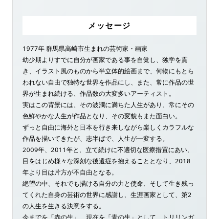
メッセージ
1977年 群馬県高崎市生まれの芸術家・画家
幼少期よりすでに自分が画家である事を自覚し、独学を貫
き、イラスト風のものから半立体的絵画まで、何物にもとら
われない自由で独特な世界を作品にし、また、常に作品の世
界が生まれ続ける、作品数の大変多いアーティスト。
実はこの背景には、その波瀾に満ちた人生があり、常にその
色鮮やかな人生が作品となり、その変貌もまた面白い。
ずっと自由に海外と日本を行き来しながら楽しくカラフルな
作品を描いてきたが、志半ばで、人生が一変する。
2009年、2011年と、立て続けに不適切な医療措置にあい、
目をはじめ様々な深刻な後遺症を抱えることとなり、2018
年より目は片方が不自由となる。
絶望の中、それでも描ける自分の力と使命、そして生き残っ
てくれた自身の芸術の世界に感謝し、生涯画家として、第2
の人生を生きる決意をする。
今までを「赤の生」、現在を「青の生」として、トリリンガ