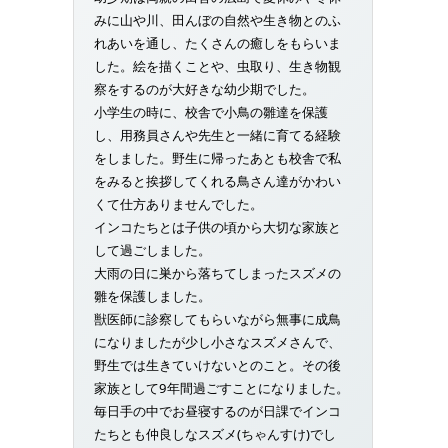
みに山や川、田んぼの自然や生き物とのふ
れあいを通し、たくさんの癒しをもらいま
した。絵を描くことや、虫取り、生き物観
察をするのが大好きな幼少期でした。
小学生の時に、校舎で小鳥の雛達を保護
し、用務員さんや先生と一緒に育てる経験
をしました。野生に帰ったあとも校舎で私
をみると挨拶してくれる鳥さん達がかわい
くて仕方ありませんでした。
インコたちとは子供の頃から大切な家族と
して過ごしました。
大雨の日に巣から落ちてしまったスズメの
雛を保護しました。
獣医師に診察してもらいながら無事に成鳥
になりましたが少し小さなスズメさんで、
野生では生きていけないとのこと。その後
家族として9年間過ごすことになりました。
毎日手の中でお昼寝するのが日課でインコ
たちとも仲良しなスズメ(ちゃんすけ)でし