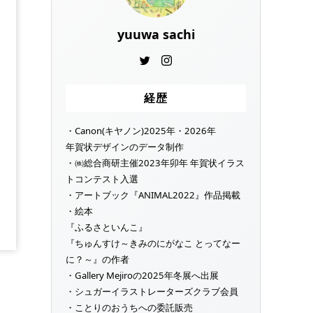
yuuwa sachi
経歴
・Canon(キヤノン)2025年・2026年
年賀状デザインのデータ制作
・㈱総合商研主催2023年卯年 年賀状イラス
トコンテスト入選
・アートブック『ANIMAL2022』作品掲載
・絵本
『ふるさといんこ』
『ちゅんすけ～きみのにがなこ とってなー
に？～』の作者
・Gallery Mejiroの2025年冬展へ出展
・シュガーイラストレーターズクラブ会員
・ことりのおうちへの委託販売