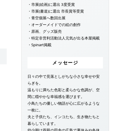
・市展(絵画)に選出 3度受賞
・市展(書道)に選出 市長賞等受賞
・青空個展へ数回出展
・オーダーメイドでの絵の創作
・原画、グッズ販売
・特定非営利活動法人元気が出る本屋掲載
・Spinart掲載
メッセージ
日々の中で見落としがちな小さな幸せや安
らぎを。
温もりに満ちた色彩と柔らかな色調が、空
間に穏やかな幸福感を運びます。
小鳥たちの優しい物語が心に広がるような
一枚に。
夫と子供たち、インコたち、生き物たちと
暮らしています。
幼少期は両親の田舎の広島で夏休みや冬休