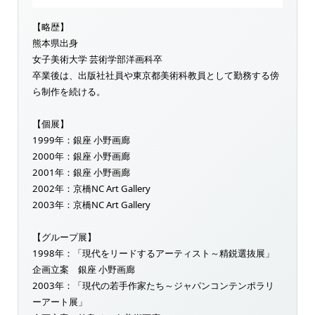
【略歴】
熊本県出身
女子美術大学 芸術学部洋画科卒
卒業後は、出版社社員や東京都美術科教員として勤務する傍
ら制作を続ける。
【個展】
1999年：銀座 小野画廊
2000年：銀座 小野画廊
2001年：銀座 小野画廊
2002年：京橋NC Art Gallery
2003年：京橋NC Art Gallery
【グループ展】
1998年：「現代をリードするアーティスト～精鋭選抜展」
企画立案 銀座 小野画廊
2003年：「現代の若手作家たち～ジャパンコンテンポラリ
ーアート展」