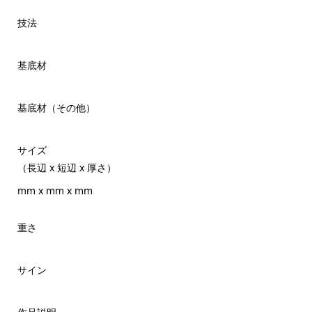
技法
基底材
基底材（その他）
サイズ
（長辺 x 短辺 x 厚さ）
mm x mm x mm
重さ
サイン