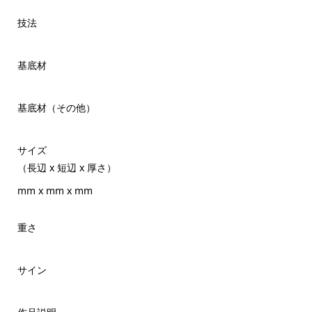
技法
基底材
基底材（その他）
サイズ
（長辺 x 短辺 x 厚さ）
mm x mm x mm
重さ
サイン