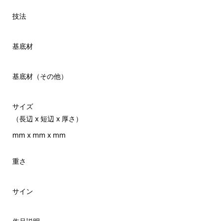
技法
基底材
基底材（その他）
サイズ
（長辺 x 短辺 x 厚さ）
mm x mm x mm
重さ
サイン