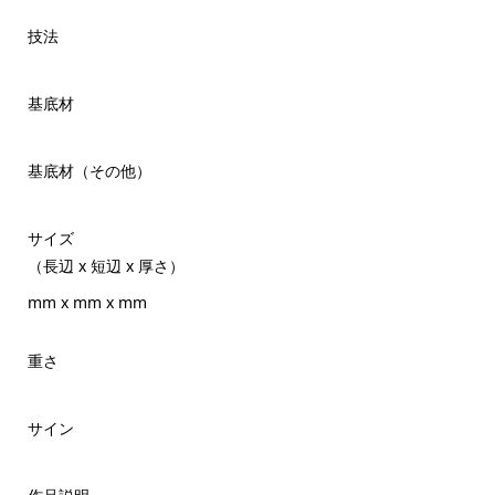
技法
基底材
基底材（その他）
サイズ
（長辺 x 短辺 x 厚さ）
mm x mm x mm
重さ
サイン