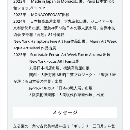
2022年 Made in Japan In Monaco出展、Paris 日本文化会
館ショップPOPUP
2023年 MONACOECOART掲載
2024年 日本橋高島屋出展、大丸京都出展、ジェイアール
京都伊勢丹出展、阪急梅田９階日本の職人展出展、自動車技
術会 支部報『高翔』81号掲載
New York Hamptons Fine Art Fair作品出展、Miami Art Week
Aqua Art Miami 作品出展
2025年 Scottsdale Ferrari Art Week Fair in Arizona 出展
New York Focus ART Fair出展
丸善日本橋店出展、横浜高島屋出展
関西・大阪万博 MUFJ工芸プロジェクト 「饗宴！匠
が演じる日本美の世界」出展
あべのハルカス「日本の職人展」出展
大阪美術倶楽部「大美現代作家新作展」出展
メッセージ
芝公園の一角で古代美術品を扱う「ギャラリー三日月」を営