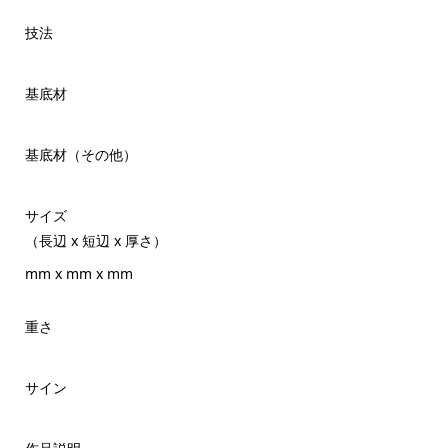
技法
基底材
基底材（その他）
サイズ
（長辺 x 短辺 x 厚さ）
mm x mm x mm
重さ
サイン