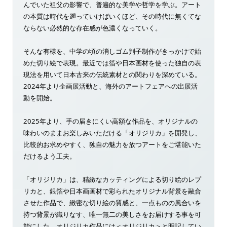
んでいた祖父の影響で、普遍的な美学や哲学を学ぶ。アート
の本質は時代を遡っていけばいくほど、その時代に無くてな
ならない必然的な存在感が色濃くなっていく。
そんな有様を、中学の頃の消しゴム判子制作がきっかけで始
めた切り絵で表現。最近では箔や日本画材を使った独自の表
現法を用いて日本古来の伝統素材との関わりを深めている。
2024年より企画展活動と、海外のアートフェアへの出展活
動を開始。
2025年より、手の届きにくい高額な作品を、オリジナルの
味わいのままお楽しみいただける「オリジリカ」を開発し、
比較的お求めやすく、独自の魅力を放つアートをご堪能いた
だけるよう工夫。
「オリジリカ」は、精緻なカッティングによる切り絵のレプ
リカと、銀箔や日本画画材で彩られたオリジナル背景を融合
させた作品で、緻密な切り絵の質感と、一点ものの風合いを
持つ背景が織りなす、唯一無二の美しさをお届けする事を可
能にした。オリジリカ作品には＜オリジリカ＞と明記してい