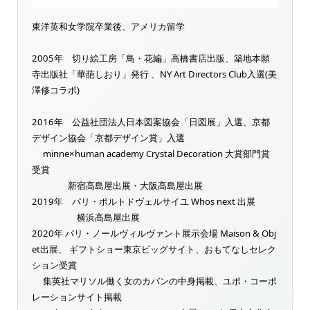
東洋英和女学院卒業後、アメリカ留学
2005年 切り絵工房「鳥・花編」高橋書店出版、築地本願
寺出版社「華葩しおり」発行 、NY Art Directors Club入選(美
澤修コラボ)
2016年 公益社団法人日本図案協会「日図展」入選、京都
デザイン協会「京都デザイン賞」入選
minne×human academy Crystal Decoration 大賞部門賞
受賞
新宿高島屋出展・大阪高島屋出展
2019年 パリ・ポルトドヴェルサイユ Whos next 出展
横浜高島屋出展
2020年 パリ・ノールヴィルヴァント展示会場 Maison & Obj
et出展、 ギフトショー東京ビッグサイト、おもてなしセレク
ション受賞
集英社マリソル働く女のカバンの中身掲載、ユポ・コーポ
レーションサイト掲載