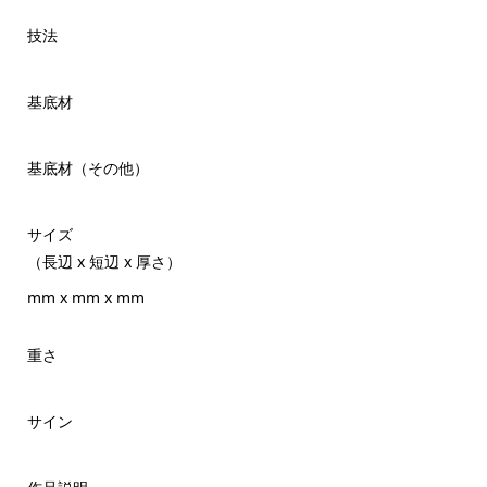
技法
基底材
基底材（その他）
サイズ
（長辺 x 短辺 x 厚さ）
mm x mm x mm
重さ
サイン