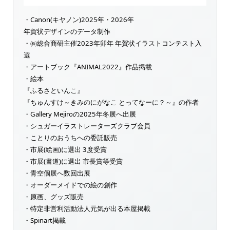
・Canon(キヤノン)2025年・2026年
年賀状デザインのデータ制作
・㈱総合商研主催2023年卯年 年賀状イラストコンテスト入
選
・アートブック『ANIMAL2022』作品掲載
・絵本
『ふるさといんこ』
『ちゅんすけ～きみのにがなこ とってなーに？～』の作者
・Gallery Mejiroの2025年冬展へ出展
・シュガーイラストレーターズクラブ会員
・ことりのおうちへの委託販売
・市展(絵画)に選出 3度受賞
・市展(書道)に選出 市長賞等受賞
・青空個展へ数回出展
・オーダーメイドでの絵の創作
・原画、グッズ販売
・特定非営利活動法人元気が出る本屋掲載
・Spinart掲載