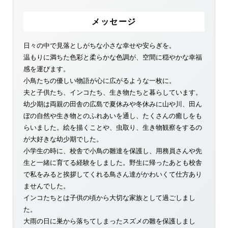
メッセージ
日々の中で見落としがちな小さな幸せや安らぎを。
温もりに満ちた色彩と柔らかな色調が、空間に穏やかな幸福
感を運びます。
小鳥たちの優しい物語が心に広がるような一枚に。
夫と子供たち、インコたち、生き物たちと暮らしています。
幼少期は両親の田舎の広島で夏休みや冬休みに山や川、田ん
ぼの自然や生き物とのふれあいを通し、たくさんの癒しをも
らいました。絵を描くことや、虫取り、生き物観察をするの
が大好きな幼少期でした。
小学生の時に、校舎で小鳥の雛達を保護し、用務員さんや先
生と一緒に育てる経験をしました。野生に帰ったあとも校舎
で私をみると挨拶してくれる鳥さん達がかわいくて仕方あり
ませんでした。
インコたちとは子供の頃から大切な家族として過ごしまし
た。
大雨の日に巣から落ちてしまったスズメの雛を保護しまし