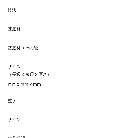
技法
基底材
基底材（その他）
サイズ
（長辺 x 短辺 x 厚さ）
mm x mm x mm
重さ
サイン