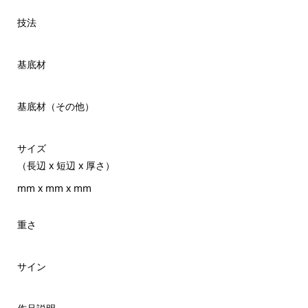
技法
基底材
基底材（その他）
サイズ
（長辺 x 短辺 x 厚さ）
mm x mm x mm
重さ
サイン