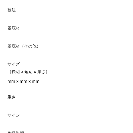
技法
基底材
基底材（その他）
サイズ
（長辺 x 短辺 x 厚さ）
mm x mm x mm
重さ
サイン