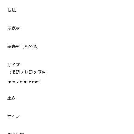
技法
基底材
基底材（その他）
サイズ
（長辺 x 短辺 x 厚さ）
mm x mm x mm
重さ
サイン