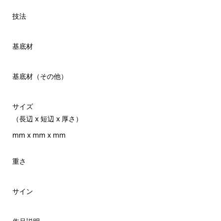
技法
基底材
基底材（その他）
サイズ
（長辺 x 短辺 x 厚さ）
mm x mm x mm
重さ
サイン