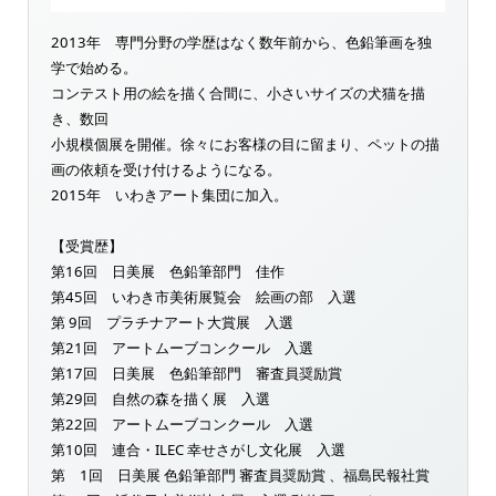
2013年 専門分野の学歴はなく数年前から、色鉛筆画を独
学で始める。
コンテスト用の絵を描く合間に、小さいサイズの犬猫を描
き、数回
小規模個展を開催。徐々にお客様の目に留まり、ペットの描
画の依頼を受け付けるようになる。
2015年 いわきアート集団に加入。
【受賞歴】
第16回 日美展 色鉛筆部門 佳作
第45回 いわき市美術展覧会 絵画の部 入選
第 9回 プラチナアート大賞展 入選
第21回 アートムーブコンクール 入選
第17回 日美展 色鉛筆部門 審査員奨励賞
第29回 自然の森を描く展 入選
第22回 アートムーブコンクール 入選
第10回 連合・ILEC 幸せさがし文化展 入選
第 1回 日美展 色鉛筆部門 審査員奨励賞 、福島民報社賞