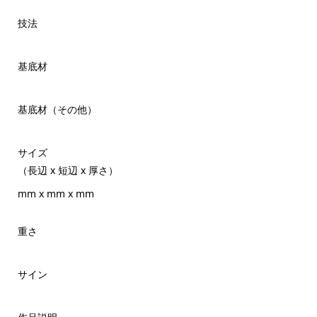
技法
基底材
基底材（その他）
サイズ
（長辺 x 短辺 x 厚さ）
mm x mm x mm
重さ
サイン