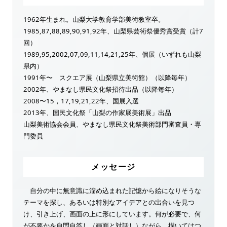
1962年生まれ。山梨大学教育学部美術教室卒。
1985,87,88,89,90,91,92年、山梨県芸術祭優秀賞受賞（計7
回）
1989,95,2002,07,09,11,14,21,25年、個展（いずれも山梨
県内）
1991年〜 スクエア展（山梨県立美術館）（以降毎年）
2002年、やまなし県民文化祭招待出品（以降毎年）
2008〜15，17,19,21,22年、国展入選
2013年、国民文化祭「山梨の作家展美術展」出品
山梨美術協会会員、やまなし県民文化祭美術部門審査員・専
門委員
メッセージ
自分の中に無意識に溜め込まれた記憶から絵になりそうな
テーマを探し、あるいは特別なアイデアとの出合いを見つ
け、引き上げ、画面の上に形にしています。何が必要で、何
が不要かを自問自答し（画面と対話し）ながら、描いてはつ