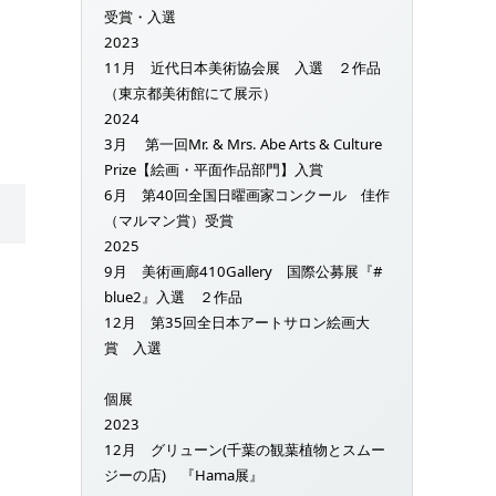
受賞・入選
2023
11月 近代日本美術協会展 入選 ２作品
（東京都美術館にて展示）
2024
3月 第一回Mr. & Mrs. Abe Arts & Culture
Prize【絵画・平面作品部門】入賞
6月 第40回全国日曜画家コンクール 佳作
（マルマン賞）受賞
2025
9月 美術画廊410Gallery 国際公募展『#
blue2』入選 ２作品
12月 第35回全日本アートサロン絵画大
賞 入選
個展
2023
12月 グリューン(千葉の観葉植物とスムー
ジーの店) 『Hama展』