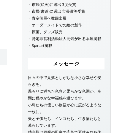
・市展(絵画)に選出 3度受賞
・市展(書道)に選出 市長賞等受賞
・青空個展へ数回出展
・オーダーメイドでの絵の創作
・原画、グッズ販売
・特定非営利活動法人元気が出る本屋掲載
・Spinart掲載
メッセージ
日々の中で見落としがちな小さな幸せや安
らぎを。
温もりに満ちた色彩と柔らかな色調が、空
間に穏やかな幸福感を運びます。
小鳥たちの優しい物語が心に広がるような
一枚に。
夫と子供たち、インコたち、生き物たちと
暮らしています。
幼少期は両親の田舎の広島で夏休みや冬休