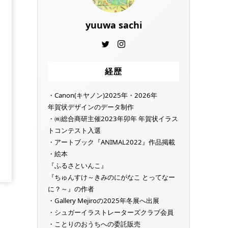
yuuwa sachi
経歴
・Canon(キヤノン)2025年・2026年
年賀状デザインのデータ制作
・㈱総合商研主催2023年卯年 年賀状イラス
トコンテスト入選
・アートブック『ANIMAL2022』作品掲載
・絵本
『ふるさといんこ』
『ちゅんすけ～きみのにがなこ とってなー
に？～』の作者
・Gallery Mejiroの2025年冬展へ出展
・シュガーイラストレーターズクラブ会員
・ことりのおうちへの委託販売