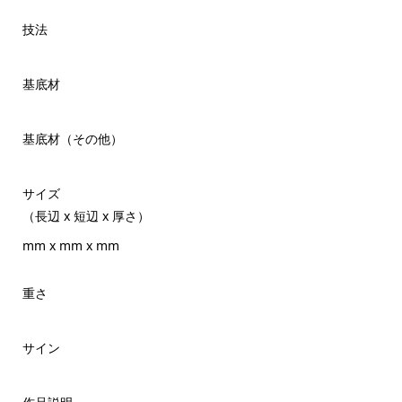
技法
基底材
基底材（その他）
サイズ
（長辺 x 短辺 x 厚さ）
mm x mm x mm
重さ
サイン