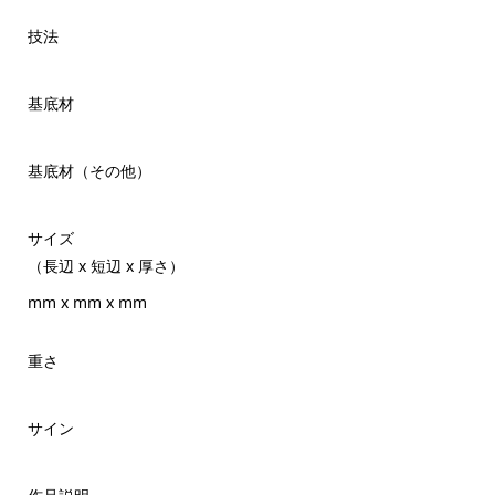
技法
基底材
基底材（その他）
サイズ
（長辺 x 短辺 x 厚さ）
mm x mm x mm
重さ
サイン