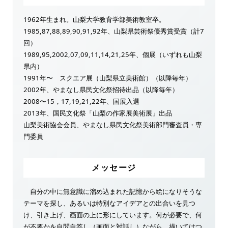
1962年生まれ。山梨大学教育学部美術教室卒。
1985,87,88,89,90,91,92年、山梨県芸術祭優秀賞受賞（計7
回）
1989,95,2002,07,09,11,14,21,25年、個展（いずれも山梨
県内）
1991年〜 スクエア展（山梨県立美術館）（以降毎年）
2002年、やまなし県民文化祭招待出品（以降毎年）
2008〜15，17,19,21,22年、国展入選
2013年、国民文化祭「山梨の作家展美術展」出品
山梨美術協会会員、やまなし県民文化祭美術部門審査員・専
門委員
メッセージ
自分の中に無意識に溜め込まれた記憶から絵になりそうな
テーマを探し、あるいは特別なアイデアとの出合いを見つ
け、引き上げ、画面の上に形にしています。何が必要で、何
が不要かを自問自答し（画面と対話し）ながら、描いてはつ