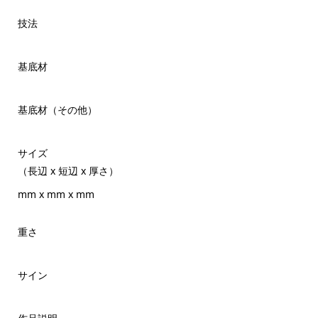
技法
基底材
基底材（その他）
サイズ
（長辺 x 短辺 x 厚さ）
mm x mm x mm
重さ
サイン