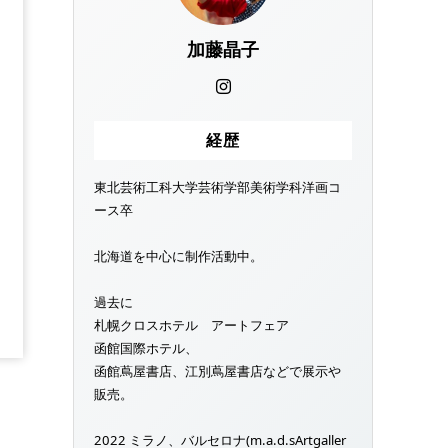
加藤晶子
経歴
東北芸術工科大学芸術学部美術学科洋画コ
ース卒
北海道を中心に制作活動中。
過去に
札幌クロスホテル アートフェア
函館国際ホテル、
函館蔦屋書店、江別蔦屋書店などで展示や
販売。
2022 ミラノ、バルセロナ(m.a.d.sArtgaller