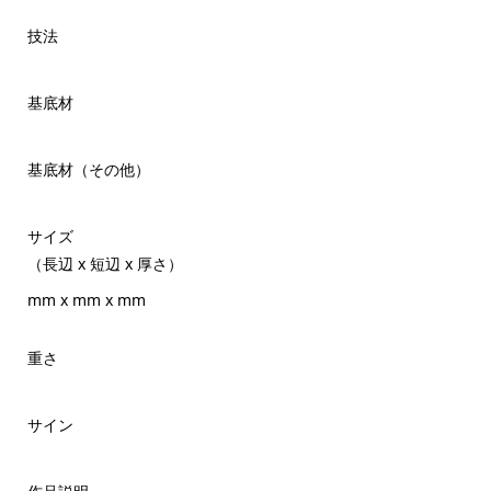
技法
基底材
基底材（その他）
サイズ
（長辺 x 短辺 x 厚さ）
mm x mm x mm
重さ
サイン