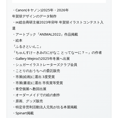
・Canon(キヤノン)2025年・2026年
年賀状デザインのデータ制作
・㈱総合商研主催2023年卯年 年賀状イラストコンテスト入
選
・アートブック『ANIMAL2022』作品掲載
・絵本
『ふるさといんこ』
『ちゅんすけ～きみのにがなこ とってなーに？～』の作者
・Gallery Mejiroの2025年冬展へ出展
・シュガーイラストレーターズクラブ会員
・ことりのおうちへの委託販売
・市展(絵画)に選出 3度受賞
・市展(書道)に選出 市長賞等受賞
・青空個展へ数回出展
・オーダーメイドでの絵の創作
・原画、グッズ販売
・特定非営利活動法人元気が出る本屋掲載
・Spinart掲載