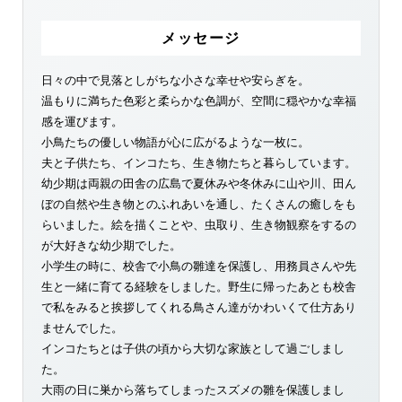
メッセージ
日々の中で見落としがちな小さな幸せや安らぎを。
温もりに満ちた色彩と柔らかな色調が、空間に穏やかな幸福
感を運びます。
小鳥たちの優しい物語が心に広がるような一枚に。
夫と子供たち、インコたち、生き物たちと暮らしています。
幼少期は両親の田舎の広島で夏休みや冬休みに山や川、田ん
ぼの自然や生き物とのふれあいを通し、たくさんの癒しをも
らいました。絵を描くことや、虫取り、生き物観察をするの
が大好きな幼少期でした。
小学生の時に、校舎で小鳥の雛達を保護し、用務員さんや先
生と一緒に育てる経験をしました。野生に帰ったあとも校舎
で私をみると挨拶してくれる鳥さん達がかわいくて仕方あり
ませんでした。
インコたちとは子供の頃から大切な家族として過ごしまし
た。
大雨の日に巣から落ちてしまったスズメの雛を保護しまし