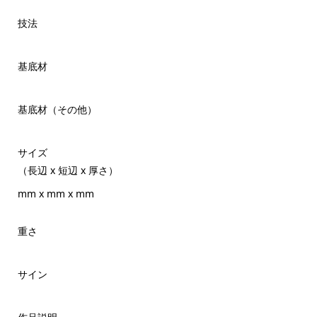
技法
基底材
基底材（その他）
サイズ
（長辺 x 短辺 x 厚さ）
mm x mm x mm
重さ
サイン