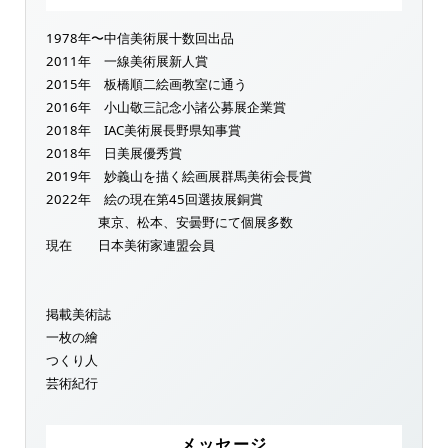
1978年〜中信美術展十数回出品
2011年 一線美術展新人賞
2015年 板橋順二絵画教室に通う
2016年 小山敬三記念小諸公募展企業賞
2018年 IAC美術展長野県知事賞
2018年 日美展優秀賞
2019年 妙義山を描く絵画展群馬美術会長賞
2022年 絵の現在第45回選抜展銅賞
東京、松本、安曇野にて個展多数
現在 日本美術家連盟会員
掲載美術誌
一枚の繪
つくり人
芸術紀行
メッセージ