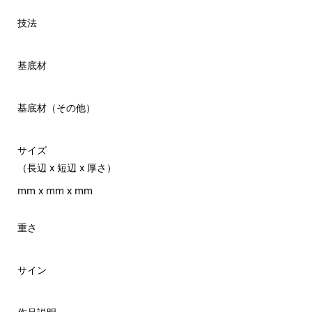
技法
基底材
基底材（その他）
サイズ
（長辺 x 短辺 x 厚さ）
mm x mm x mm
重さ
サイン