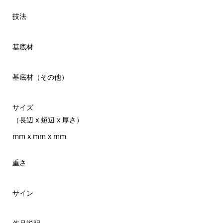
技法
基底材
基底材（その他）
サイズ
（長辺 x 短辺 x 厚さ）
mm x mm x mm
重さ
サイン