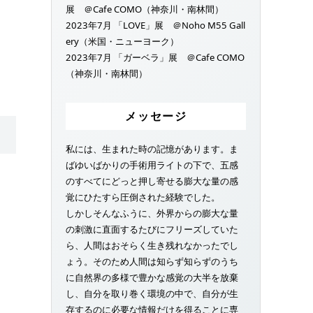
展 ＠Cafe COMO（神奈川・南林間）
2023年7月 「LOVE」展 ＠Noho M55 Gall
ery（米国・ニューヨーク）
2023年7月 「ガーベラ」展 ＠Cafe COMO
（神奈川・南林間）
メッセージ
私には、生まれた時の記憶があります。ま
ばゆいばかりの手術用ライトの下で、五感
のすべてにどっと押し寄せる膨大な量の感
覚にひたすら圧倒された経験でした。
しかしそんなふうに、外界からの膨大な量
の刺激に直面するたびにフリーズしていた
ら、人間はおそらく生き残れなかったでし
ょう。そのため人間は知らず知らずのうち
に自然界の多様で豊かな感覚の大半を放棄
し、自分を取り巻く環境の中で、自分が生
存するのに必要な情報だけを得ることに専